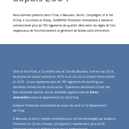
Nous sommes présents dans l’Oise, à Beauvais, Senlis, Compiègne, et le Val
d’Oise, à Survilliers et Roissy. AUBARNE Promotion Immobilière a réalisé et
commercialisé plus de 700 logements de qualité, bâtis selon les règles de l’art,
respectueux de l’environnement et générant de faibles coûts d’entretien.
Dans le Val d’Oise, à Survilliers avec le Clos des Bouviers, livré en mai 2024,
les
Jardins du Guépel
achevés en 2019 ou le
Clos de la Grande Ferme
achevé
en 2010 : ce qui représente plus de 180 logements de standing aux
dernières normes lors de construction. Opérations bénéficiant d’une très
forte demande locative, soit de véritables opportunités de
biens
immobiliers
dans le département du Val d’Oise.
Aubarne Promotion Immobilière est aussi très actif sur le département
de l’Oise.
A Beauvais, ce sont 2 projets immobiliers qui ont été développés par Aubarne
Promotion (la
Clé des Champs, Les Rigallois )
représentant plus de 90
logements ainsi que 1500m2 de bureaux professionnels.