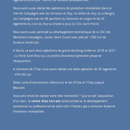
Nous avons aussi réalisé des opérations de promotion immobilière dans la
ville de Compiègne avec les
Terrasses du Roy, Les Allées du Roy,
ou à Margny
Les Compiègne avec les 38 pavillons du
Domaine de Laigue
et les 30
logements du
Clos du Roy
ou encore à Jaux
(Le Clos Saint Pierre).
Nous avons aussi participé au développement économique de la ZAC des
Mercières (Compiègne, Lacroix Saint Ouen) avec près de 1 000 m2 de
bureaux construits.
A Senlis, ce sont deux opérations de grand standing livrées en 2018 et 2021
:
La Porte Saint Rieul
ou
Les Jardins Brunehaut
(première phase de
l’écoquartier).
A Clermont de l’Oise nous avons réalisé une belle opération de 59 logements
:
Villa des Lys
.
Notre zone d’intervention s’étend sur le Val d’Oise et l’Oise jusqu’à
Beauvais.
Vous avez envie de réaliser votre rêve immobilier ? Que ce soit l’acquisition
d’un bien, la
vente d’un terrain
constructible ou le développement
commercial ou professionnel de votre ville n’hésitez pas à contacter Aubarne
Promotion Immobilière.